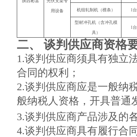
陕西彬县
光伏支架专
机组轧制机（檩条）
1台
用设备
型材冲孔机（含冲孔模
1台
具）
二、
谈判供应商
资格
1
.
谈判
供应商
须具有独立
合同的权利
；
2
.
谈判
供应商
应是一般纳
般纳税人资格，开具普通
3
.
谈判
供应商
产品涉及的
4.
谈判
供应商
具有履行合