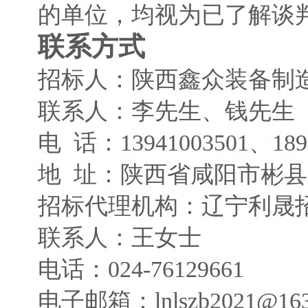
的单位，均视为已了解谈
联系方式
招标
人：
陕西鑫众装备制
联系
人：李先生、钱先生
电
话：
13941003501、189
地
址：陕西省咸阳市彬县
招标代理机构：辽宁利晟
联系人：王女士
电话：
024-76129661
电子邮
箱
：
lnlszb2021@16