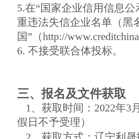
5.
在
“
国家企业
信用
信息公
重违法
失信
企业名单（黑
国
”
（
http://www.creditchin
6.
不接受
联合体投标
。
三、
报名及文件获取
1、
获取时间：
202
2
年
3
假日不予受理）
2、
获取方式：
辽宁利晟