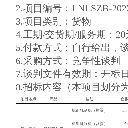
2
.
项目
编号：
LNLSZB-202
3.
项目类别：
货物
4.
工期
/交货期/服务期：20
5.
付款方式：
自行给出，
6.
采购方式：竞争性谈判
7.
谈判文件有效期
：开标
8.招标
内容（
本项目划分
项目地点
产品
描述
台
机组轧制机（横梁）
1台
机组轧制机（斜撑）
1台