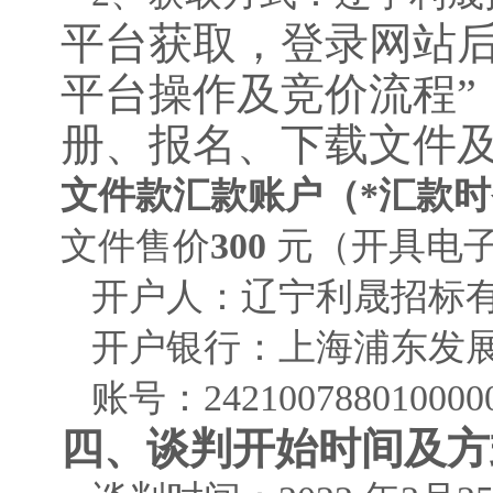
平台获取，登录网站
平台操作及竞价流程”
册、报名、下载文件
文件
款
汇款
账户（
*
汇款时
文件
售
价
300
元
（开具电
开户人：辽宁利晟招标
开户银行：上海浦东发
账号：
242100788010000
四
、
谈判开始时间及方